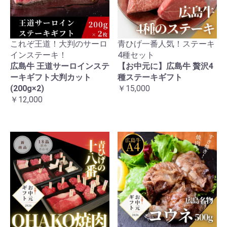
これぞ王道！大判のサーロ
青ひげ一番人気！ステーキ
インステーキ！
4種セット
広島牛 王道サーロインステ
【お中元に】広島牛 贅沢4
ーキギフト大判カット
種ステーキギフト
(200g×2)
￥15,000
￥12,000