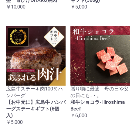
盛 青ひげOHAKO焼肉
ギフト(500g)
￥10,000
￥5,000
広島牛ステーキ肉100％ハ
贈り物に最適！母の日や父
ンバーグ
の日にも‥・。
【お中元に】広島牛 ハンバ
和牛ショコラ-Hiroshima
ーグステーキギフト(6個
Beef-
入)
￥6,000
￥5,000