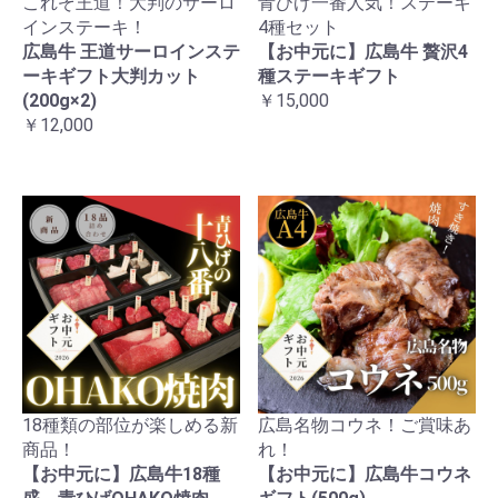
これぞ王道！大判のサーロ
青ひげ一番人気！ステーキ
インステーキ！
4種セット
広島牛 王道サーロインステ
【お中元に】広島牛 贅沢4
ーキギフト大判カット
種ステーキギフト
(200g×2)
￥15,000
￥12,000
18種類の部位が楽しめる新
広島名物コウネ！ご賞味あ
商品！
れ！
【お中元に】広島牛18種
【お中元に】広島牛コウネ