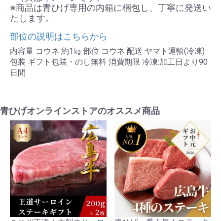
※商品は青ひげ専用の内箱に梱包し、丁寧に発送い
たします。
部位の説明はこちらから
内容量 コウネ 約1㎏ 部位 コウネ 配送 ヤマト運輸(冷凍)
包装 ギフト包装・のし無料 消費期限 冷凍:加工日より90
日間
青ひげオンラインストアのオススメ商品